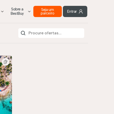
Sobre a
Seja um
o
Entrar
parceiro
BestBuy