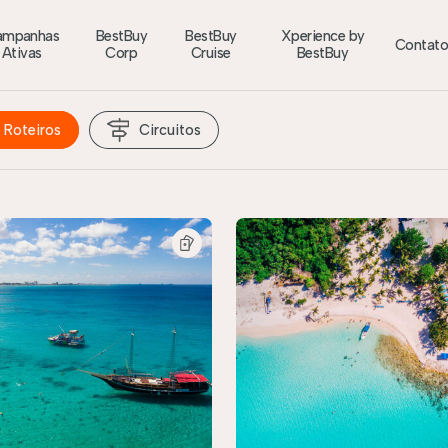
ampanhas
BestBuy
BestBuy
Xperience by
Contat
Ativas
Corp
Cruise
BestBuy
Roteiros
Circuitos