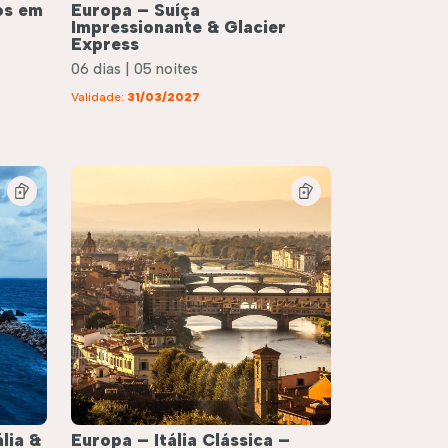
os em
Europa – Suíça
Impressionante & Glacier
Express
06 dias | 05 noites
Validade:
31/03/2027
lia &
Europa – Itália Clássica –