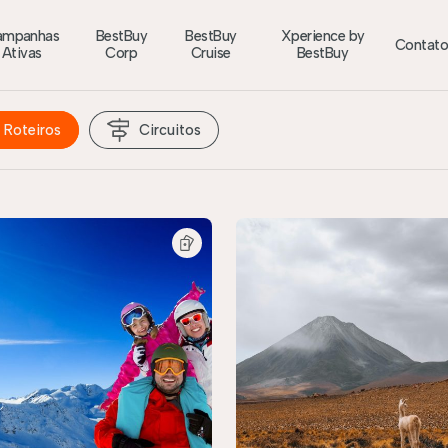
ampanhas
BestBuy
BestBuy
Xperience by
Contat
Ativas
Corp
Cruise
BestBuy
Roteiros
Circuitos