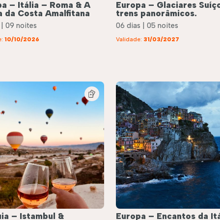
a – Itália – Roma & A
Europa – Glaciares Suíç
 da Costa Amalfitana
trens panorâmicos.
 | 09 noites
06 dias | 05 noites
e:
10/10/2026
Validade:
31/03/2027
ia – Istambul &
Europa – Encantos da Itá