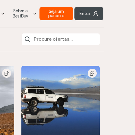
Sobre a
Seja um
o
Entrar
parceiro
BestBuy