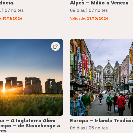
dócia.
Alpes – Milão a Veneza
 | 07 noites
08 dias | 07 noites
e:
15/11/2026
Validade:
23/10/2026
a – A Inglaterra Além
Europa – Irlanda Tradici
empo – de Stonehenge a
06 dias | 05 noites
res