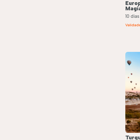
Europ
Magia
10 dias
Validad
Turqu