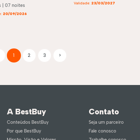
Validade:
23/03/2027
 | 07 noites
e:
20/09/2026
1
2
3
>
A BestBuy
Contato
Conteúdos BestBuy
Seja um parceiro
Por que BestBuy
Fale conosco
Missão, Visão e Valores
Trabalhe conosco