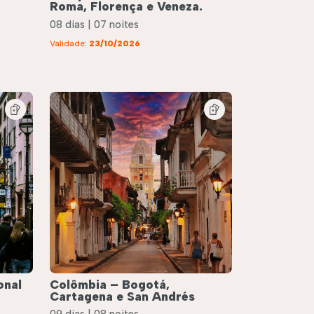
Roma, Florença e Veneza.
08 dias | 07 noites
Validade:
23/10/2026
onal
Colômbia – Bogotá,
Cartagena e San Andrés
09 dias | 08 noites