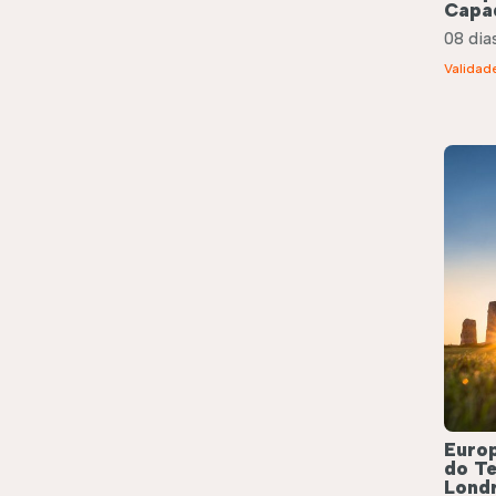
Capa
08 dias
Validad
Europ
do T
Lond