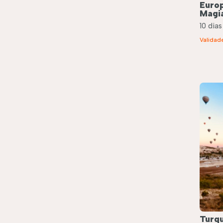
Europ
Magia
10 dias
Validad
Turqu