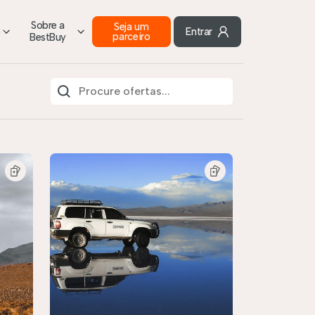
Sobre a
Seja um
o
Entrar
parceiro
BestBuy