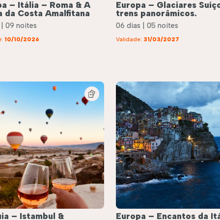
a – Itália – Roma & A
Europa – Glaciares Suíç
 da Costa Amalfitana
trens panorâmicos.
 | 09 noites
06 dias | 05 noites
e:
10/10/2026
Validade:
31/03/2027
ia – Istambul &
Europa – Encantos da Itá