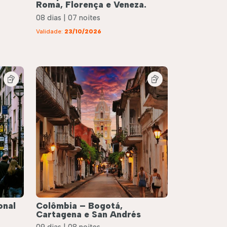
Roma, Florença e Veneza.
08 dias | 07 noites
Validade:
23/10/2026
onal
Colômbia – Bogotá,
Cartagena e San Andrés
09 dias | 08 noites