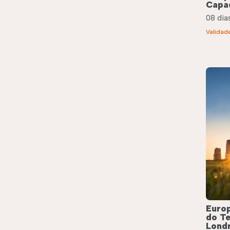
Capa
08 dias
Validad
Europ
do T
Lond