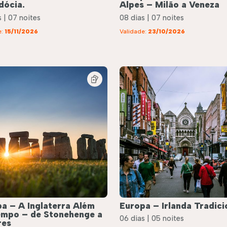
dócia.
Alpes – Milão a Veneza
 | 07 noites
08 dias | 07 noites
e:
15/11/2026
Validade:
23/10/2026
a – A Inglaterra Além
Europa – Irlanda Tradici
empo – de Stonehenge a
06 dias | 05 noites
res