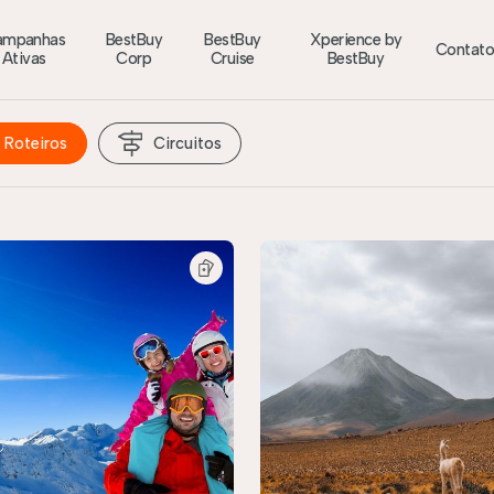
ampanhas
BestBuy
BestBuy
Xperience by
Contat
Ativas
Corp
Cruise
BestBuy
Roteiros
Circuitos