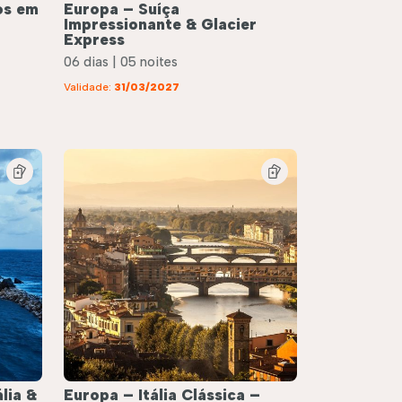
os em
Europa – Suíça
Impressionante & Glacier
Express
06 dias | 05 noites
Validade:
31/03/2027
lia &
Europa – Itália Clássica –