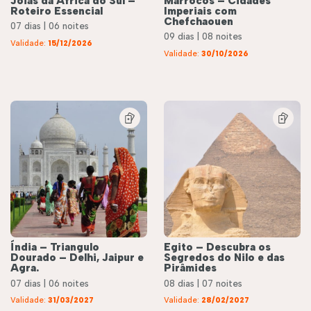
Joias da África do Sul –
Marrocos – Cidades
Roteiro Essencial
Imperiais com
Chefchaouen
07 dias | 06 noites
09 dias | 08 noites
Validade:
15/12/2026
Validade:
30/10/2026
Índia – Triangulo
Egito – Descubra os
Dourado – Delhi, Jaipur e
Segredos do Nilo e das
Agra.
Pirâmides
07 dias | 06 noites
08 dias | 07 noites
éis
Roteiros
Validade:
31/03/2027
Validade:
28/02/2027