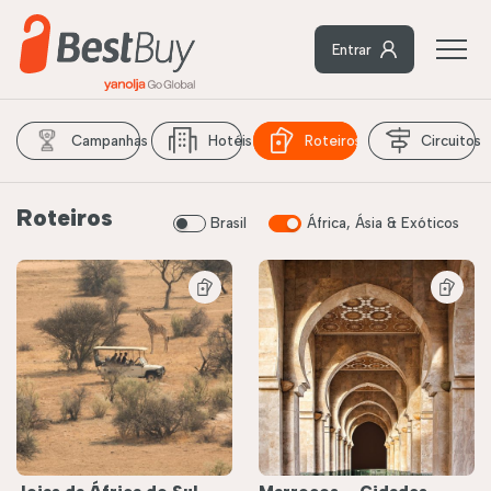
Entrar
Campanhas
Hotéis
Roteiros
Circuitos
Roteiros
Brasil
África, Ásia & Exóticos