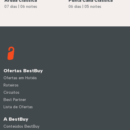
Aruba Clássica
Punta Cana Clássica
07 dias | 06 noites
06 dias | 05 noites
Ofertas BestBuy
Ofertas em Hotéis
Roteiros
Circuitos
Best Partner
Lista de Ofertas
éis
Roteiros
A BestBuy
Conteúdos BestBuy