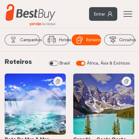
Entrar
Campanhas
Hotéis
Roteiros
Circuitos
Roteiros
Brasil
África, Ásia & Exóticos