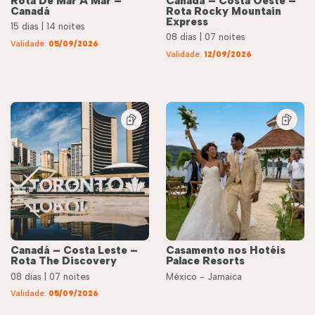
Rota De Mar A Mar –
Canadá – Costa Oeste –
Canadá
Rota Rocky Mountain
Express
15 dias | 14 noites
08 dias | 07 noites
Validade:
05/09/2026
Validade:
12/09/2026
Canadá – Costa Leste –
Casamento nos Hotéis
Rota The Discovery
Palace Resorts
08 dias | 07 noites
México - Jamaica
éis
Roteiros
Validade:
05/09/2026