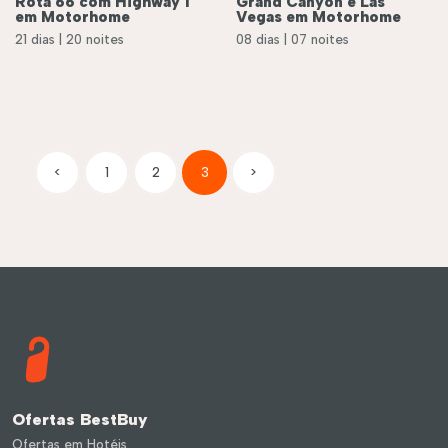
Rota 66 com Highway 1
Grand Canyon e Las
em Motorhome
Vegas em Motorhome
21 dias | 20 noites
08 dias | 07 noites
<
1
2
3
>
Ofertas BestBuy
Ofertas em Hotéis