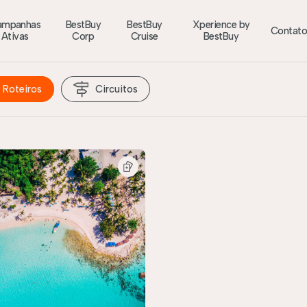
ampanhas
BestBuy
BestBuy
Xperience by
Contat
Ativas
Corp
Cruise
BestBuy
Roteiros
Circuitos