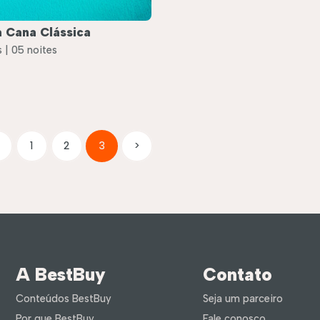
 Cana Clássica
 | 05 noites
1
2
3
>
A BestBuy
Contato
Conteúdos BestBuy
Seja um parceiro
Por que BestBuy
Fale conosco