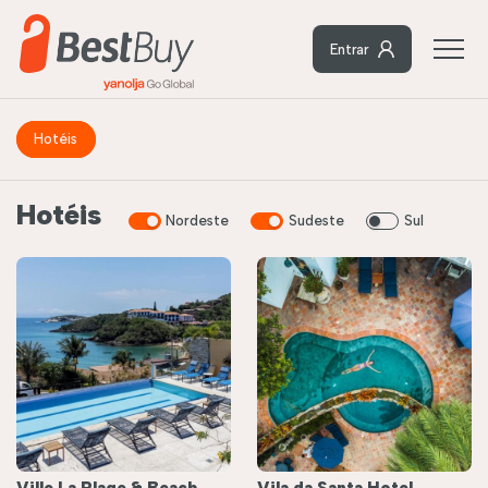
Entrar
Hotéis
Hotéis
Nordeste
Sudeste
Sul
Ville La Plage & Beach
Vila da Santa Hotel