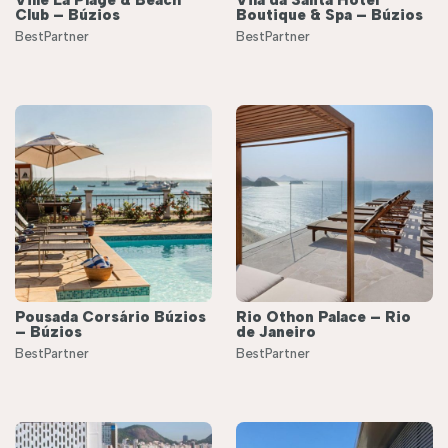
Club – Búzios
Boutique & Spa – Búzios
BestPartner
BestPartner
Pousada Corsário Búzios
Rio Othon Palace – Rio
– Búzios
de Janeiro
BestPartner
BestPartner
éis
Roteiros