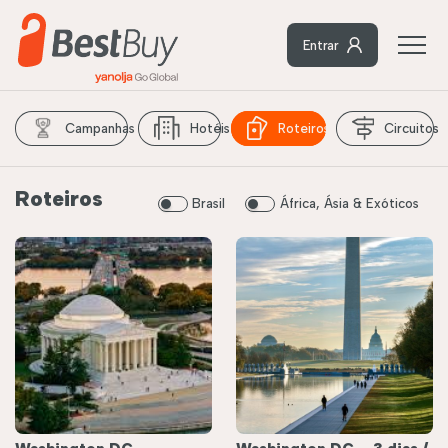
Entrar
Campanhas
Hotéis
Roteiros
Circuitos
Roteiros
Brasil
África, Ásia & Exóticos