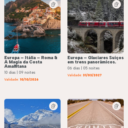
Europa – Itália – Roma &
Europa – Glaciares Suíços
A Magia da Costa
em trens panorâmicos.
Amalfitana
06 dias | 05 noites
10 dias | 09 noites
Validade:
31/03/2027
Validade:
10/10/2026