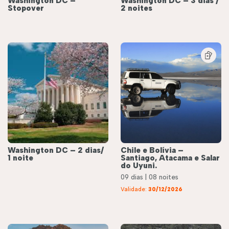
Washington DC –
Washington DC – 3 dias /
Stopover
2 noites
Washington DC – 2 dias/
Chile e Bolívia –
1 noite
Santiago, Atacama e Salar
do Uyuni.
09 dias | 08 noites
Validade:
30/12/2026
éis
Roteiros