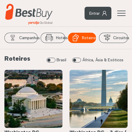
Entrar
Campanhas
Hotéis
Roteiros
Circuitos
Roteiros
Brasil
África, Ásia & Exóticos