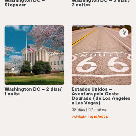
Washington DC –
Washington DC – 3 dias /
Stopover
2 noites
Washington DC – 2 dias/
Estados Unidos –
1 noite
Aventura pelo Oeste
Dourado (de Los Angeles
a Las Vegas).
08 dias | 07 noites
Validade:
10/10/2026
éis
Roteiros