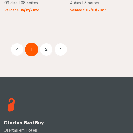
09 dias | 08 noites
4 dias | 3 noites
Validade:
15/12/2026
Validade:
02/01/2027
<
1
2
>
Ofertas BestBuy
Ofertas em Hotéis