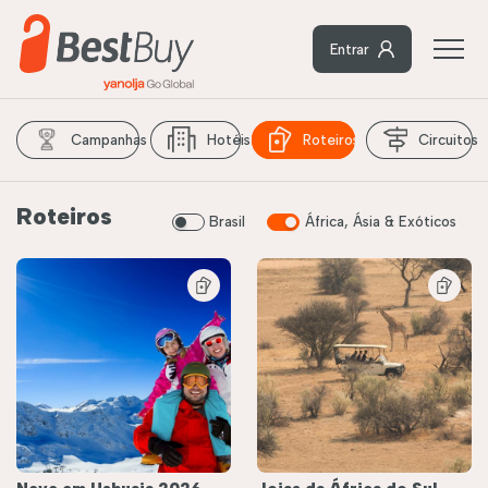
Entrar
Campanhas
Hotéis
Roteiros
Circuitos
Roteiros
Brasil
África, Ásia & Exóticos