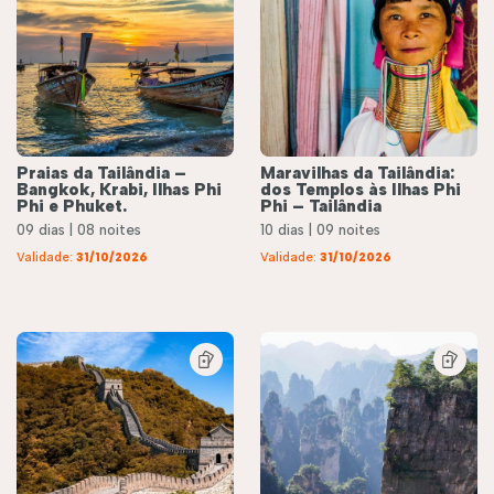
Praias da Tailândia –
Maravilhas da Tailândia:
Bangkok, Krabi, Ilhas Phi
dos Templos às Ilhas Phi
Phi e Phuket.
Phi – Tailândia
09 dias | 08 noites
10 dias | 09 noites
Validade:
31/10/2026
Validade:
31/10/2026