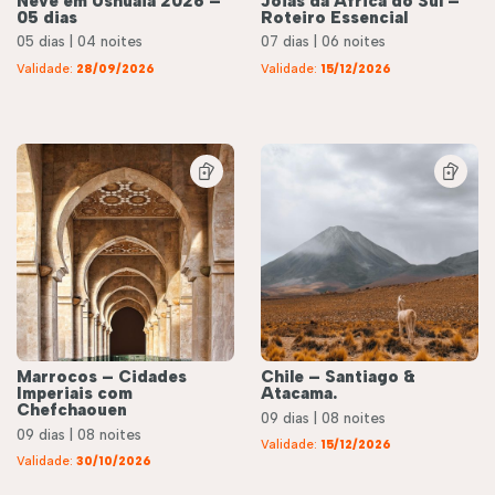
Neve em Ushuaia 2026 –
Joias da África do Sul –
05 dias
Roteiro Essencial
05 dias | 04 noites
07 dias | 06 noites
Validade:
28/09/2026
Validade:
15/12/2026
Marrocos – Cidades
Chile – Santiago &
Imperiais com
Atacama.
Chefchaouen
09 dias | 08 noites
09 dias | 08 noites
Validade:
15/12/2026
éis
Roteiros
Validade:
30/10/2026