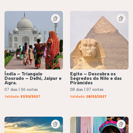
Índia – Triangulo
Egito – Descubra os
Dourado – Delhi, Jaipur e
Segredos do Nilo e das
Agra.
Pirâmides
07 dias | 06 noites
08 dias | 07 noites
Validade:
31/03/2027
Validade:
28/02/2027