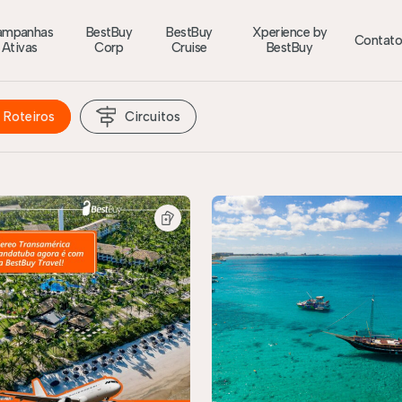
ampanhas
BestBuy
BestBuy
Xperience by
Contat
Ativas
Corp
Cruise
BestBuy
Roteiros
Circuitos