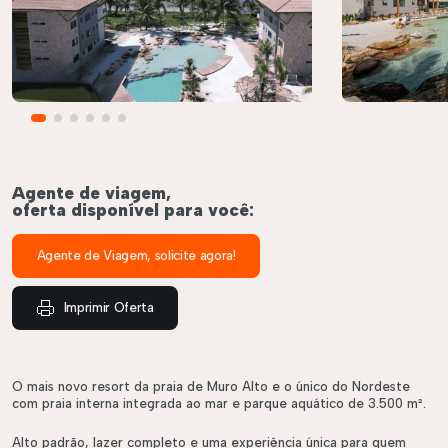
Agente de viagem,
oferta disponível para você:
Agente de Viagem, solicite agora!
Imprimir Oferta
O mais novo resort da praia de Muro Alto e o único do Nordeste
com praia interna integrada ao mar e parque aquático de 3.500 m².
éis
Roteiros
Alto padrão, lazer completo e uma experiência única para quem